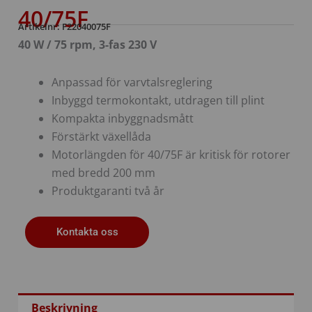
40/75F
Artikelnr: F22040075F
40 W / 75 rpm, 3-fas 230 V​
Anpassad för varvtalsreglering
Inbyggd termokontakt, utdragen till plint
Kompakta inbyggnadsmått
Förstärkt växellåda
Motorlängden för 40/75F är kritisk för rotorer
med bredd 200 mm
Produktgaranti två år
Kontakta oss
Beskrivning