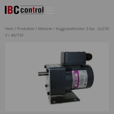
Hoppa
till
innehåll
Hem
/
Produkter
/
Motorer
/
Kuggväxelmotor 3-fas - 3x230
V
/ 40/75F