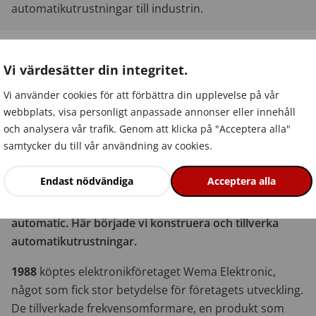
automatikutrustningar till industrin.
IBC-gruppen
Vi värdesätter din integritet.
Vi använder cookies för att förbättra din upplevelse på vår
webbplats, visa personligt anpassade annonser eller innehåll
och analysera vår trafik. Genom att klicka på "Acceptera alla"
samtycker du till vår användning av cookies.
Vår historia
Endast nödvändiga
Acceptera alla
Det hela började i en källare 1983, då i namnet IBC
automatic. Här började vi konstruera och tillverka
automatikutrustningar.
1988
köptes elektronikföretaget Wema Elektronic,
något som fick stor betydelse för företagets utveckling.
De tillverkade frekvensomformare, en produkt som