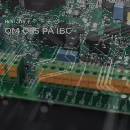
Hem
/ Om oss
OM OSS PÅ IBC