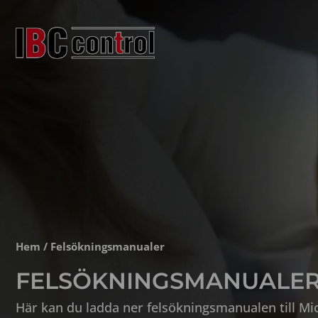
Hoppa
till
innehåll
Hem
/ Felsökningsmanualer
FELSÖKNINGSMANUALE
Här kan du ladda ner felsökningsmanualen till M