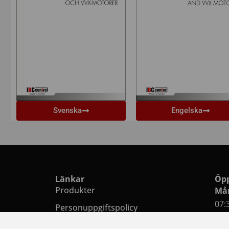
Svenska
Engelska
Länkar
Öpp
Produkter
Mån
07:
Personuppgiftspolicy
Lun
Företagsuppgifter