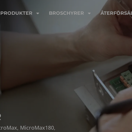
PRODUKTER
BROSCHYRER
ÅTERFÖRSÄ
R
icroMax, MicroMax180,