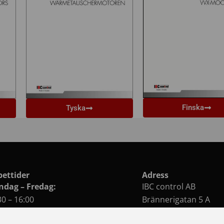
Finska
Tyska
ettider
Adress
dag – Fredag:
IBC control AB
30 – 16:00
Brännerigatan 5 A
chstängt:
263 37 Höganäs