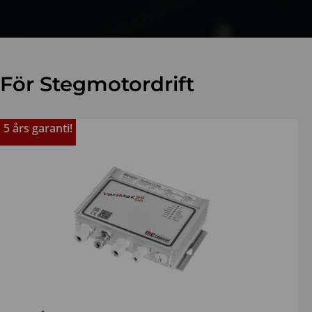
För Stegmotordrift
5 års garanti!