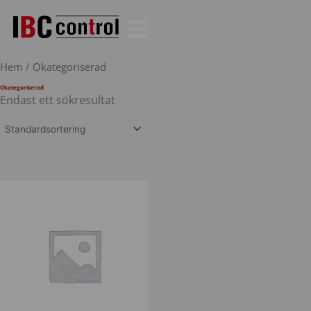
Hoppa
till
innehåll
Hem
/ Okategoriserad
Okategoriserad
Endast ett sökresultat