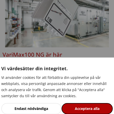
VariMax100 NG är här
Vårt nyutvecklade drivsystem för roterande
Vi värdesätter din integritet.
värmeväxlare kombinerar hög driftsäkerhet med enklare
Vi använder cookies för att förbättra din upplevelse på vår
integration och förbättrad energieffektivitet. VariMax100
webbplats, visa personligt anpassade annonser eller innehåll
NG kompletterar VariMax NG-familjen och är utvecklad
och analysera vår trafik. Genom att klicka på "Acceptera alla"
för rotorer upp till 4 meter.
samtycker du till vår användning av cookies.
Endast nödvändiga
Acceptera alla